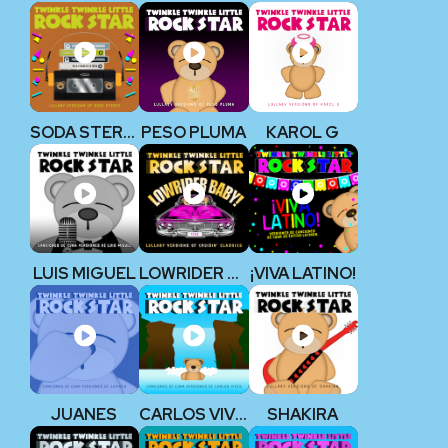
SODA STEREO
PESO PLUMA
KAROL G
LUIS MIGUEL
LOWRIDER BABY!
¡VIVA LATINO!
JUANES
CARLOS VIVES
SHAKIRA