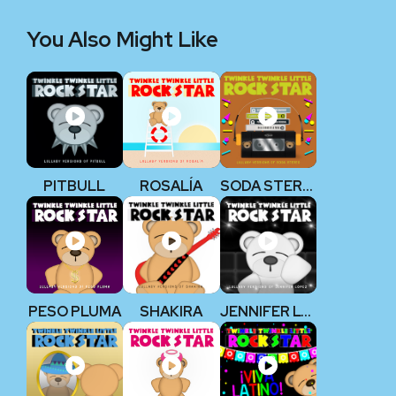
You Also Might Like
PITBULL
ROSALÍA
SODA STEREO
PESO PLUMA
SHAKIRA
JENNIFER LOPEZ