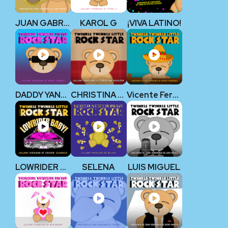
JUAN GABRIEL
KAROL G
¡VIVA LATINO!
DADDY YANKEE
CHRISTINA AGUILERA
Vicente Fernández
LOWRIDER BABY!
SELENA
LUIS MIGUEL